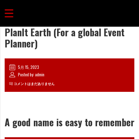
PlanIt Earth (For a global Event
Planner)
5月 15, 2023
Posted by: admin
コメントはまだありません
A good name is easy to remember